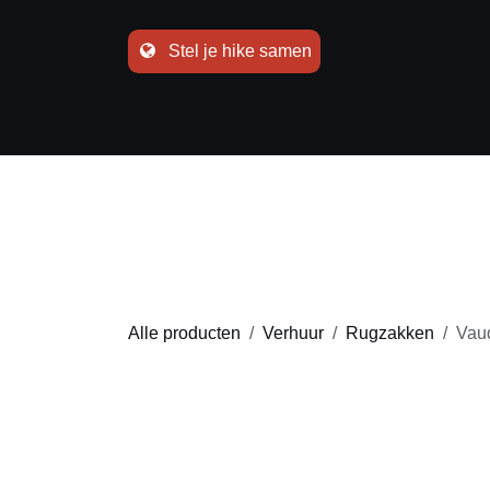
Overslaan naar inhoud
Stel je hike samen
Alle producten
Verhuur
Rugzakken
Vau