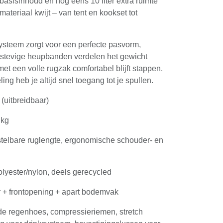
r basisinhoud en nog eens 10 liter extra ruimte
materiaal kwijt – van tent en kookset tot
ysteem zorgt voor een perfecte pasvorm,
 stevige heupbanden verdelen het gewicht
met een volle rugzak comfortabel blijft stappen.
ing heb je altijd snel toegang tot je spullen.
r (uitbreidbaar)
 kg
rstelbare ruglengte, ergonomische schouder- en
olyester/nylon, deels gerecycled
er + frontopening + apart bodemvak
rde regenhoes, compressieriemen, stretch