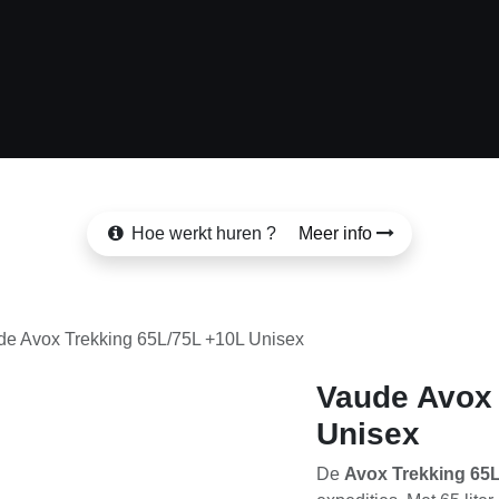
SHOP
HIKE
BLOG
FAQ
CONTACT
Hoe werkt huren ?
Meer info
de Avox Trekking 65L/75L +10L Unisex
Vaude Avox T
Unisex
De
Avox Trekking 65