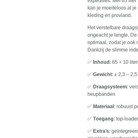
expedities. Met 65 lite
kan je moeiteloos al je 
kleding en proviand.
Het verstelbare draags
ongeacht je lengte. De
optimaal, zodat je ook 
Dankzij de slimme indel
✅
Inhoud
: 65 + 10 lite
✅
Gewicht
: ± 2,3 – 2,5
✅
Draagsysteem
: ve
heupbanden
✅
Materiaal
: robuust p
✅
Toegang
: top-load
✅
Extra’s
: geïntegree